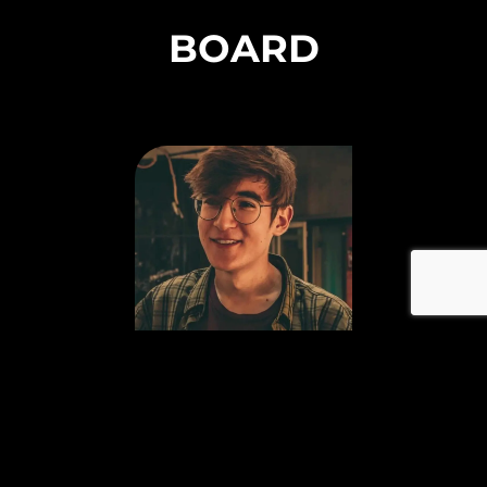
BOARD
DANIEL DIACONU
PREȘEDINTE