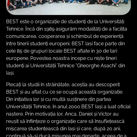
BEST este o organizație de studenți de la Universități
Tehnice. Încă din 1989 asigurăm modalităţi de a facilita
comunicarea, cooperarea și schimbul de experienţă
între tinerii studenţi europeni. BEST Iasi face parte din
cele 85 de grupuri locale BEST aflate in 30 de tari
europene. Povestea noastra incepe cu niște tineri
studenți ai Universității Tehnice ”Gheorghe Asachi” din
Iași.
Plecați la studii în străinătate, aceștia au descoperit
BEST și au aflat cu ce se ocupă această organizație.
Din inițiativa lor și cu multă susținere din partea
Universității Tehnice, în anul 2000 BEST Iași a luat oficial
naștere. Prin motivația lor, Anca, Daniel și Victor au
reușit să înființeze o organizație care să însuflețească
mișcarea studențească din Iași și care, după 20 ani,
continuă să-și ducă misunea mai departe, aceea de a