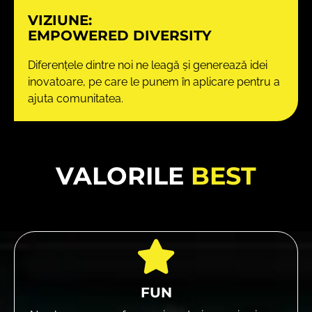
VIZIUNE:
EMPOWERED DIVERSITY
Diferențele dintre noi ne leagă și generează idei
inovatoare, pe care le punem în aplicare pentru a
ajuta comunitatea.
VALORILE
BEST
FUN